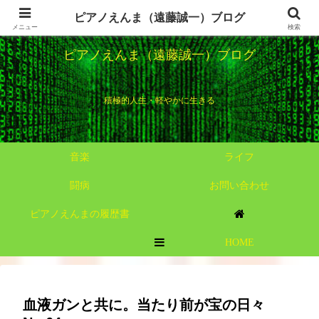
ピアノえんま（遠藤誠一）ブログ
メニュー
検索
ピアノえんま（遠藤誠一）ブログ
積極的人生・軽やかに生きる
音楽
ライフ
闘病
お問い合わせ
ピアノえんまの履歴書
HOME
MENU
血液ガンと共に。当たり前が宝の日々