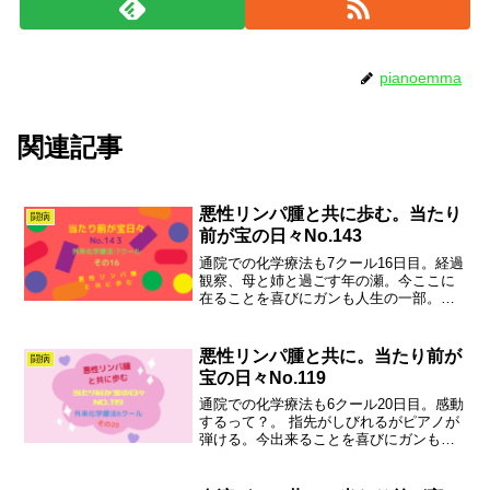
pianoemma
関連記事
悪性リンパ腫と共に歩む。当たり
闘病
前が宝の日々No.143
通院での化学療法も7クール16日目。経過
観察、母と姉と過ごす年の瀬。今ここに
在ることを喜びにガンも人生の一部。た
くさんの温かい心に見守られてなんでも
ない日々が愛おしく輝いています。
悪性リンパ腫と共に。当たり前が
闘病
宝の日々No.119
通院での化学療法も6クール20日目。感動
するって？。 指先がしびれるがピアノが
弾ける。今出来ることを喜びにガンも人
生の一部。たくさんの温かい心に見守ら
れてなんでもない日々が愛おしく輝いて