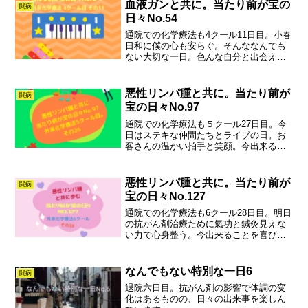
います。
血液ガンと共に。当たり前が宝の
闘病
日々No.54
通院での化学療法も4クール11日目。小春
日和に僕の心も安らぐ。そんななんでも
ない大切な一日。色んな自分と出会え、
ガンも人生の一部。たくさんの温かい心
に見守られてなんでもない日々が愛おし
く輝いています。
悪性リンパ腫と共に。当たり前が
闘病
宝の日々No.97
通院での化学療法も５クール27日目。今
日はステキな仲間たちとライブの日。お
客さんの温かい拍手と笑顔。今出来るこ
とを喜びにガンも人生の一部。たくさん
の温かい心に見守られてなんでもない
日々が愛おしく輝いています。
悪性リンパ腫と共に。当たり前が
闘病
宝の日々No.127
通院での化学療法も6クール28日目。明日
の抗がん剤治療ために氣功と鍼灸見えな
い力で心身整う。今出来ることを喜びに
ガンも人生の一部。たくさんの温かい心
に見守られてなんでもない日々が愛おし
く輝いています
なんでもない特別な一日6
闘病
退院六日目。抗がん剤の影響で体調の変
化はあるものの、日々の出来事を楽しん