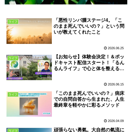
「悪性リンパ腫ステージ4。「こ
ライフ
のまま死んでいいの？」という問
いが教えてくれたこと
2026.06.25
【お知らせ】体験会決定！＆ポッ
ライフ
ドキャスト配信スタート！「るん
るんライフ」で心と体を整える毎
日を
2026.06.15
「このまま死んでいいの？」病床
ライフ
での自問自答から生まれた、人生
最終章を軽やかに彩るメソッド
2026.04.09
頑張らない勇氣。大自然の氣流に
ライフ