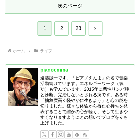
次のページ
次
1
2
23
へ
ホーム
ライフ
pianoemma
遠藤誠一です。「ピアノえんま」の名で音楽
活動続けています。エネルギーワーク（氣
功）も学んでいます。2015年に悪性リンパ腫
と診断。完治しないとされる病です。ある時
「抽象度高く軽やかに生きよう」と心の舵を
切りました。様々な体験から得た心持ちを発
表することで誰かの心が軽く、そして生きや
すくなりますようにとの想いでブログを立ち
上げました。