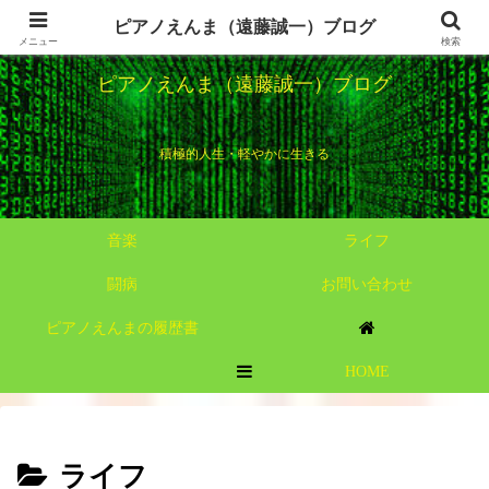
ピアノえんま（遠藤誠一）ブログ
メニュー
検索
ピアノえんま（遠藤誠一）ブログ
積極的人生・軽やかに生きる
音楽
ライフ
闘病
お問い合わせ
ピアノえんまの履歴書
HOME
MENU
ライフ