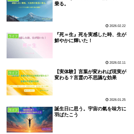
乗る。
2026.02.22
『死＝生』死を実感した時、生が
ライフ
鮮やかに輝いた！
2026.02.11
【実体験】言葉が変われば現実が
ライフ
変わる？言霊の不思議な効果
2026.01.25
誕生日に思う。宇宙の氣を味方に
ライフ
羽ばたこう