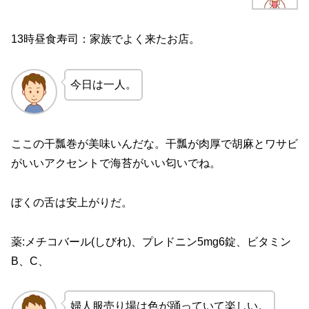
13時昼食寿司：家族でよく来たお店。
今日は一人。
ここの干瓢巻が美味いんだな。干瓢が肉厚で胡麻とワサビ
がいいアクセントで海苔がいい匂いでね。
ぼくの舌は安上がりだ。
薬:メチコバール(しびれ)、プレドニン5mg6錠、ビタミン
B、C、
婦人服売り場は色が踊っていて楽しい。