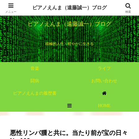
ピアノえんま（遠藤誠一）ブログ
メニュー
検索
ピアノえんま（遠藤誠一）ブログ
積極的人生・軽やかに生きる
音楽
ライフ
闘病
お問い合わせ
ピアノえんまの履歴書
HOME
MENU
悪性リンパ腫と共に。当たり前が宝の日々