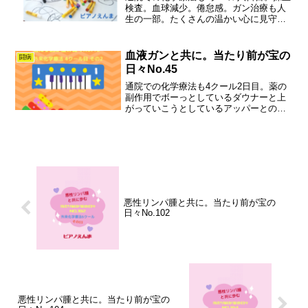
検査。血球減少。倦怠感。ガン治療も人
生の一部。たくさんの温かい心に見守ら
れてなんでもない日々が愛おしく輝いて
います。
血液ガンと共に。当たり前が宝の
闘病
日々No.45
通院での化学療法も4クール2日目。薬の
副作用でボーっとしているダウナーと上
がっていこうとしているアッパーとの間
で自分を楽しんでいます。ガンも人生の
一部。たくさんの温かい心に見守られて
なんでもない日々が愛おしく輝いていま
す。
悪性リンパ腫と共に。当たり前が宝の
日々No.102
悪性リンパ腫と共に。当たり前が宝の