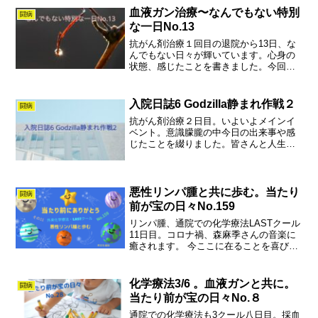
す。
血液ガン治療〜なんでもない特別
闘病
な一日No.13
抗がん剤治療１回目の退院から13日、な
んでもない日々が輝いています。心身の
状態、感じたことを書きました。今回は
好きな音楽のことも書きました。
入院日誌6 Godzilla静まれ作戦２
闘病
抗がん剤治療２日目。いよいよメインイ
ベント。意識朦朧の中今日の出来事や感
じたことを綴りました。皆さんと人生を
分かち合いたくて。
悪性リンパ腫と共に歩む。当たり
闘病
前が宝の日々No.159
リンパ腫、通院での化学療法LASTクール
11日目。コロナ禍、森麻季さんの音楽に
癒されます。 今ここに在ることを喜びに
ガンも人生の一部。たくさんの温かい心
に見守られてなんでもない日々が愛おし
く輝いています。
化学療法3/6 。血液ガンと共に。
闘病
当たり前が宝の日々No.８
通院での化学療法も3クール八日目。採血