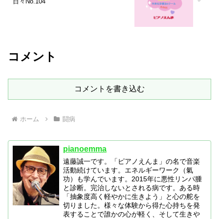
日々No.104
コメント
コメントを書き込む
ホーム
闘病
pianoemma
遠藤誠一です。「ピアノえんま」の名で音楽
活動続けています。エネルギーワーク（氣
功）も学んでいます。2015年に悪性リンパ腫
と診断。完治しないとされる病です。ある時
「抽象度高く軽やかに生きよう」と心の舵を
切りました。様々な体験から得た心持ちを発
表することで誰かの心が軽く、そして生きや