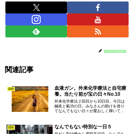
pianoemma
関連記事
血液ガン。外来化学療法と自宅療
闘病
養。当たり前が宝の日々No.10
外来化学療法２回目から10日目。今日は
鍼灸と氣功の日。みなさんの助けを借り
てなんでもない日々が愛おしく輝いてい
ます。心身の状態、感じたことを綴りま
す。
なんでもない特別な一日５
闘病
抗がん剤治療から退院五日目。なんでも