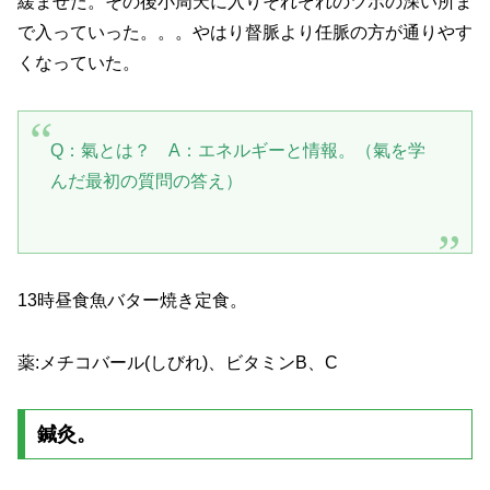
緩ませた。その後小周天に入りそれぞれのツボの深い所ま
で入っていった。。。やはり督脈より任脈の方が通りやす
くなっていた。
Q：氣とは？ A：エネルギーと情報。（氣を学
んだ最初の質問の答え）
13時昼食魚バター焼き定食。
薬:メチコバール(しびれ)、ビタミンB、C
鍼灸。