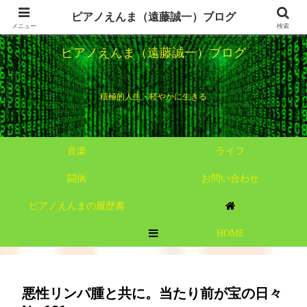
ピアノえんま（遠藤誠一）ブログ
メニュー
検索
ピアノえんま（遠藤誠一）ブログ
積極的人生・軽やかに生きる
音楽
ライフ
闘病
お問い合わせ
ピアノえんまの履歴書
HOME
MENU
悪性リンパ腫と共に。当たり前が宝の日々