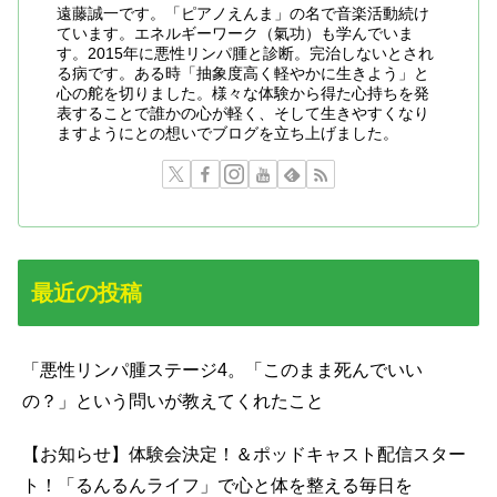
遠藤誠一です。「ピアノえんま」の名で音楽活動続け
ています。エネルギーワーク（氣功）も学んでいま
す。2015年に悪性リンパ腫と診断。完治しないとされ
る病です。ある時「抽象度高く軽やかに生きよう」と
心の舵を切りました。様々な体験から得た心持ちを発
表することで誰かの心が軽く、そして生きやすくなり
ますようにとの想いでブログを立ち上げました。
最近の投稿
「悪性リンパ腫ステージ4。「このまま死んでいい
の？」という問いが教えてくれたこと
【お知らせ】体験会決定！＆ポッドキャスト配信スター
ト！「るんるんライフ」で心と体を整える毎日を