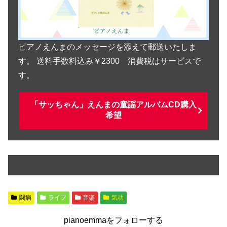
ピアノえんまのメッセージを添えて郵送いたしま
す。 送料手数料込み￥2300 消費税はサービスで
す。
「サッちゃん」えんまの童謡アルバムCD購入
希望
闘病
ライフ
音楽
気功
pianoemmaをフォローする