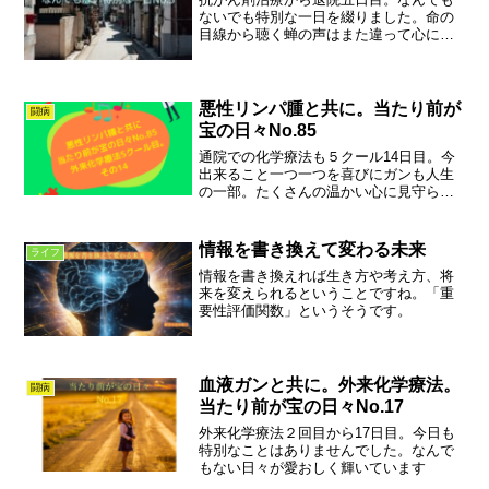
ないでも特別な一日を綴りました。命の
目線から聴く蝉の声はまた違って心に響
きます。
悪性リンパ腫と共に。当たり前が
闘病
宝の日々No.85
通院での化学療法も５クール14日目。今
出来ること一つ一つを喜びにガンも人生
の一部。たくさんの温かい心に見守られ
てなんでもない日々が愛おしく輝いてい
ます。
情報を書き換えて変わる未来
ライフ
情報を書き換えれば生き方や考え方、将
来を変えられるということですね。「重
要性評価関数」というそうです。
血液ガンと共に。外来化学療法。
闘病
当たり前が宝の日々No.17
外来化学療法２回目から17日目。今日も
特別なことはありませんでした。なんで
もない日々が愛おしく輝いています