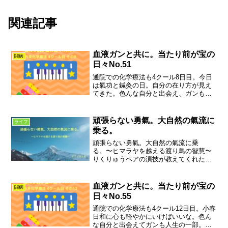
関連記事
血液ガンと共に。当たり前が宝の
闘病
日々No.51
通院での化学療法も4クール8日目。今日
は氣功と鍼灸の日。自分の在り方が見え
てきた。色んな自分と出会え、ガンも人
生の一部。たくさんの温かい心に見守ら
れてなんでもない日々が愛おしく輝いて
います。
頑張らない勇氣。大自然の氣流に
ライフ
乗る。
頑張らない勇氣。大自然の氣流に乗
る。〜ヒマラヤを越える渡り鳥の智慧〜
りくりゅうペアの演技が教えてくれた、
最高の結果を引き寄せる「手放
す」。 「脱力」。あなたの人生も軽やか
に加速し始める。「毎日一生懸命頑張っ
血液ガンと共に。当たり前が宝の
闘病
ているのに、なぜか空回りしている氣...
日々No.55
通院での化学療法も4クール12日目。小春
日和に心も軽やかにいけばいいな。色ん
な自分と出会えてガンも人生の一部。た