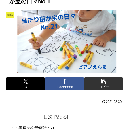
が宝の日々No.1
闘病
X
Facebook
コピー
2021.08.30
目次
3回目の化学療法１/６