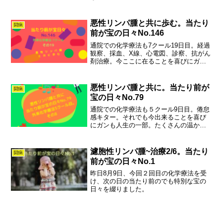
くさんの温かい心に見守られてなんでも
ない日々が愛おしく輝いています。
悪性リンパ腫と共に歩む。当たり
闘病
前が宝の日々No.146
通院での化学療法も7クール19日目。経過
観察、採血、X線、心電図、診察、抗がん
剤治療。今ここに在ることを喜びにガン
も人生の一部。たくさんの温かい心に見
守られてなんでもない日々が愛おしく輝
いています。
悪性リンパ腫と共に。当たり前が
闘病
宝の日々No.79
通院での化学療法も５クール9日目。倦怠
感キター。それでも今出来ることを喜び
にガンも人生の一部。たくさんの温かい
心に見守られてなんでもない日々が愛お
しく輝いています。
濾胞性リンパ腫~治療2/6。当たり
闘病
前が宝の日々No.1
昨日8月9日、今回２回目の化学療法を受
け、次の日の当たり前のでも特別な宝の
日々を綴りました。