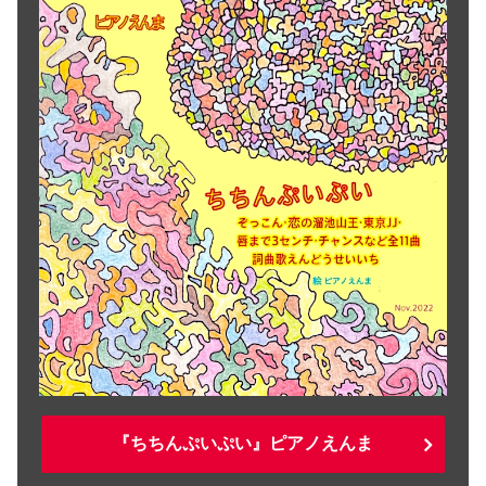
『ちちんぷいぷい』ピアノえんま