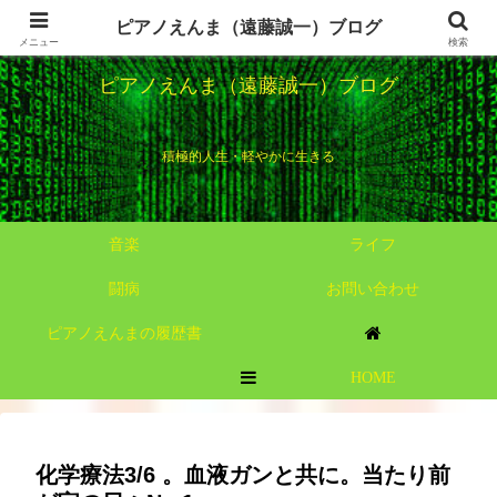
ピアノえんま（遠藤誠一）ブログ
メニュー
検索
ピアノえんま（遠藤誠一）ブログ
積極的人生・軽やかに生きる
音楽
ライフ
闘病
お問い合わせ
ピアノえんまの履歴書
HOME
MENU
化学療法3/6 。血液ガンと共に。当たり前