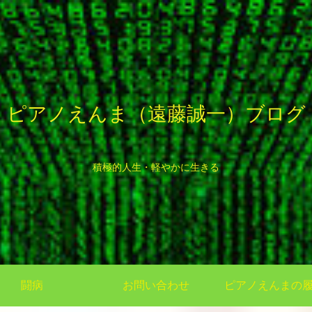
ピアノえんま（遠藤誠一）ブログ
積極的人生・軽やかに生きる
闘病
お問い合わせ
ピアノえんまの